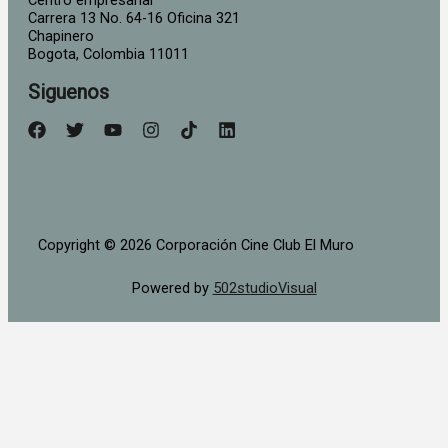
Centro empresarial
Carrera 13 No. 64-16 Oficina 321
Chapinero
Bogota, Colombia 11011
Siguenos
Copyright © 2026 Corporación Cine Club El Muro
Powered by
502studioVisual